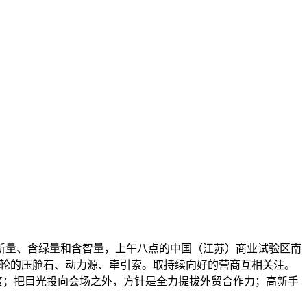
量、含绿量和含智量，上午八点的中国（江苏）商业试验区南
是这艘巨轮的压舱石、动力源、牵引索。取持续向好的营商互相关注。
接；把目光投向会场之外，方针是全力提拔外贸合作力；高新手