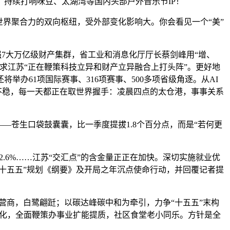
持续打响咪豆、太湖湾等国内头部户外音乐节IP！
界聚合力的双向枢纽，受外部变化影响大。你会看见一个“美”
7大万亿级财产集群，省工业和消息化厅厅长蔡剑峰用“增、
求江苏“正在鞭策科技立异和财产立异融合上打头阵”。更好地
举办61项国际赛事、316项赛事、500多项省级角逐。从AI
稳不稳，每一天都正在取世界握手：凌晨四点的太仓港，事事关系
苍生口袋鼓囊囊，比一季度提拔1.8个百分点，而是“若何更
6%……江苏“交汇点”的含金量正正在加快。深切实施就业优
十五五”规划《纲要》及开局之年沉点使命行动，并回覆记者提
营商，白鹭翩跹；以碳达峰碳中和为牵引，力争“十五五”末构
小化，全面鞭策办事业扩能提质，社区食堂老小同乐。方针是全