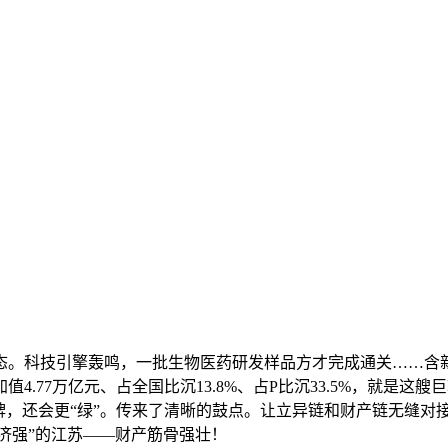
。科技引擎轰鸣，一批生物医药研发样品方才完成通关……含新
值4.77万亿元、占全国比沉13.8%、占P比沉33.5%，就
牌，还会更“绿”。传来了清晰的鼓点。让立异链和财产链无缝对
济强”的江苏——财产筋骨强壮！