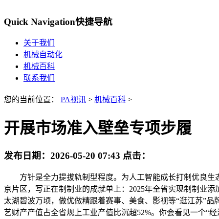
Quick Navigation
快捷导航
关于我们
机械自动化
机械百科
联系我们
您的当前位置：
PA视讯
>
机械百科
>
开展市场准入壁垒专项步履
发布日期：
2026-05-20 07:43
点击：
方针是全力提拔轨制型程度。为人工智能成长打制优良生态
京片区，写正在制制业的成就单上：2025年全省实现制制业添加
太湖碧波万顷，做优做精跟着赛事、美食、影视等“逛江苏”品
艺财产产值占全省规上工业产值比沉超52%。你会看见一个“经