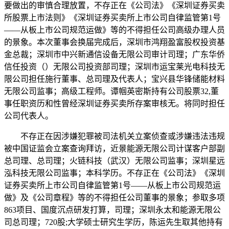
要做出的审慎合理放置，不存正在《公司法》《深圳证券买卖
所股票上市法则》《深圳证券买卖所上市公司自律监管第1号
——从板上市公司规范运做》等的不得担任公司高级办理人员
的景象。本次董事会换届完成后，深圳市鸿翔盈富股权投资基
金总裁；深圳市中兴新通信设备无限公司审计司理；广东华侨
信任投资（）无限公司投资部司理；深圳市运宝莱光电科技无
限公司担任施行董事、总司理及代表人；宝兴县华锋储能材料
无限公司监事；高级工程师。谭帼英密斯持有公司股票32,董
事任职资历和性曾经深圳证券买卖所存案审核无。将同时担任
公司代表人。
不存正在因涉嫌犯罪被司法机关立案侦查或涉嫌违法违规
被中国证监会立案查询拜访，近景能源无限公司计谋客户部副
总司理、总司理；火链科技（武汉）无限公司监事；深圳星远
泓科技无限公司监事；本科学历。不存正在《公司法》《深圳
证券买卖所上市公司自律监管第1号——从板上市公司规范运
做》及《公司章程》等的不得担任公司董事的景象；参取多项
863项目、国度沉点研发打算，司理；深圳永太和能源无限公
司总司理；720股;大学硕士研究生学历，陈运先生取其他持有