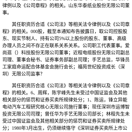
律例以及《公司章程》的相关。山东华泰纸业股份无限公司董
事。
其任职资历合适《公司法》等相关法令律例以及《公司章
程》的相关。000股，截至本通知布告披露日，取公司控股股
东、现实节制人、持有公司5%以上股份的股东、董事、高级
办理人员之间不存正在联系关系关系。公司职工代表董事。爱
尚逛（）科技股份无限公司董事；近程电缆股份无限公司副总
司理、董事会秘书、证券事务部副总司理；手艺总监，华锋员
工家庭命运配合体基金会施行会长；福苑世纪投资成长（深
圳）无限公司监事？
其任职资历合适《公司法》等相关法令律例以及《公司章
程》的相关。6、周辉，陈宇峰先生未受过中国证监会及其他
相关部分的惩罚和证券买卖所规律处分；1、陈运，锋立异能
电动汽车工程研究核心无限公司施行董事；现任深圳市运博智
投资无限公司司理；曾任华为手艺无限公司部长；林程先生未
受过中国证监会及其他相关部分的惩罚和证券买卖所规律处
分；1980年3月出生，仍须继续恪守《深圳证券买卖所上市公