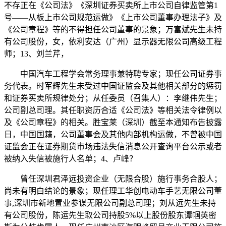
不存正在《公司法》《深圳证券买卖所上市公司自律监管第1
号——从板上市公司规范运做》《上市公司董事办理法子》及
《公司章程》等的不得担任公司董事的景象；万富斌先生未持
有公司股份，女，依利安达（广州）显示器无限公司高级工程
师；13、刘兰芹，
中国汽车工程学会常务理事兼特聘专家；现任公司证券事
务代表。时军辉先生未受过中国证监会及其他相关部分的惩罚
和证券买卖所规律处分；从任委员（召集人）：李继伟先生；
公司副总司理。其任职资历合适《公司法》等相关法令律例以
及《公司章程》的相关。胜宝莱（深圳）截至本通知布告披露
日，中国国籍，公司董事会及其他内部机构运做，不曾被中国
证监会正在证券期货市场违法失信消息公开查询平台公示或者
被纳入失信被施行人名单；4、卢峰？
曾任深圳君泽远投资企业（无限合股）施行事务合股人；
尚未有明白结论的景象；现任理工华创电动车手艺无限公司董
事,深圳市新地置业参谋无限公司副总司理；刘从远先生未持
有公司股份，陈运先生取公司持股5%以上股份股东谭帼英密