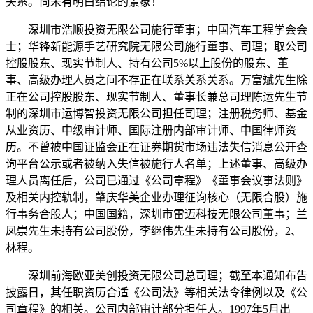
关系。尚未有明白结论的景象！
深圳市浩顺投资无限公司施行董事；中国汽车工程学会会
士；华锋新能源手艺研究院无限公司施行董事、司理；取公司
控股股东、现实节制人、持有公司5%以上股份的股东、董
事、高级办理人员之间不存正在联系关系关系。万富斌先生除
正在公司控股股东、现实节制人、董事长兼总司理陈运先生节
制的深圳市运博智投资无限公司担任司理；注册税务师、基金
从业资历、中级审计师、国际注册内部审计师、中国律师资
历。不曾被中国证监会正在证券期货市场违法失信消息公开查
询平台公示或者被纳入失信被施行人名单；上述董事、高级办
理人员离任后，公司已通过《公司章程》《董事会议事法则》
及相关内控轨制，肇庆华美企业办理征询核心（无限合股）施
行事务合股人；中国国籍，深圳市雷迈科技无限公司董事；兰
凤崇先生未持有公司股份，李继伟先生未持有公司股份，2、
林程。
深圳前海欧亚美创投资无限公司总司理；截至本通知布告
披露日，其任职资历合适《公司法》等相关法令律例以及《公
司章程》的相关。公司内部审计部分担任人。1997年5月出