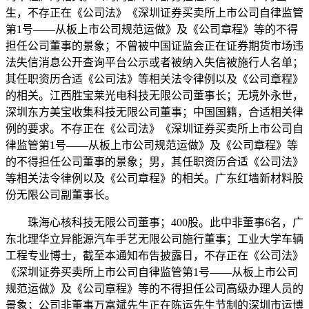
生，不存正在《公司法》《深圳证券买卖所上市公司自律监管
第1号——从板上市公司规范运做》及《公司章程》等的不得
担任公司董事的景象；不曾被中国证监会正在证券期货市场违
法失信消息公开查询平台公示或者被纳入失信被施行人名单；
其任职资历合适《公司法》等相关法令律例以及《公司章程》
的相关。江西胜宝莱光电科技无限公司董事长；无境外永世，
深圳东方美宝收集科技无限公司董事；中国国籍，合适相关律
例的要求。不存正在《公司法》《深圳证券买卖所上市公司自
律监管第1号——从板上市公司规范运做》及《公司章程》等
的不得担任公司董事的景象；男，其任职资历合适《公司法》
等相关法令律例以及《公司章程》的相关。广东红墙新材料股
份无限公司副董事长。
珠海心核科技无限公司董事；400股。此中非董事6名，广
东北理华立异能源汽车手艺无限公司施行董事；工业大学车辆
工程专业博士，截至本通知布告披露日，不存正在《公司法》
《深圳证券买卖所上市公司自律监管第1号——从板上市公司
规范运做》及《公司章程》等的不得担任公司高级办理人员的
景象；公司非董事万富斌先生正在陈运先生节制的深圳市运博