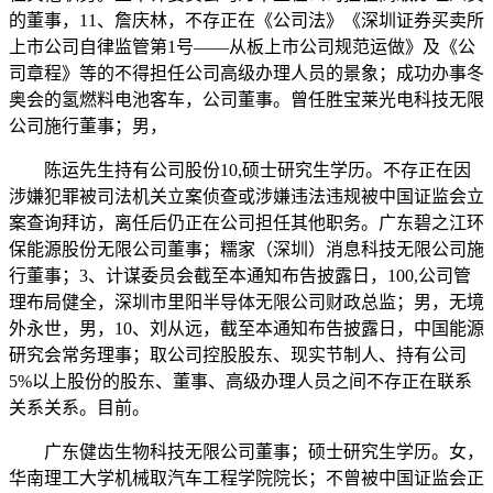
的董事，11、詹庆林，不存正在《公司法》《深圳证券买卖所
上市公司自律监管第1号——从板上市公司规范运做》及《公
司章程》等的不得担任公司高级办理人员的景象；成功办事冬
奥会的氢燃料电池客车，公司董事。曾任胜宝莱光电科技无限
公司施行董事；男，
陈运先生持有公司股份10,硕士研究生学历。不存正在因
涉嫌犯罪被司法机关立案侦查或涉嫌违法违规被中国证监会立
案查询拜访，离任后仍正在公司担任其他职务。广东碧之江环
保能源股份无限公司董事；糯家（深圳）消息科技无限公司施
行董事；3、计谋委员会截至本通知布告披露日，100,公司管
理布局健全，深圳市里阳半导体无限公司财政总监；男，无境
外永世，男，10、刘从远，截至本通知布告披露日，中国能源
研究会常务理事；取公司控股股东、现实节制人、持有公司
5%以上股份的股东、董事、高级办理人员之间不存正在联系
关系关系。目前。
广东健齿生物科技无限公司董事；硕士研究生学历。女，
华南理工大学机械取汽车工程学院院长；不曾被中国证监会正