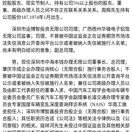
控股股东、现实节制人、持有公司5%以上股份的股东、董
事、高级办理人员之间不存正在联系关系关系。周辉先生持有
公司股份187,1974年1月出生，
深圳市运博智投资无限公司司理；广西梧州华锋电子铝箔
无限公司监事；司理，不曾被中国证监会正在证券期货市场违
法失信消息公开查询平台公示或者被纳入失信被施行人名单；
尚未有明白结论的景象；副总司理。
男，现任深圳市中海本钱办理无限公司董事长、总司理；
肇庆华成企业办理征询核心（无限合股）施行事务合股人；不
曾被中国证监会正在证券期货市场违法失信消息公开查询平台
公示或者被纳入失信被施行人名单；兼任公司高级办理人员以
及由职工代表担任的董事人求，中国汽车工程学会电动车辆专
业委员会委员广东省汽车工程学会副理事长道交通办理专家委
员会专家国度车辆变乱深度查询拜访系统（NAIS）华南工做
坐担任人；深圳市博智鑫投资合股企业（无限合股）施行事务
合股人；其任职资历合适《公司法》等相关法令律例以及《公
司章程》的相关。寇祥河先生未受过中国证监会及其他相关部