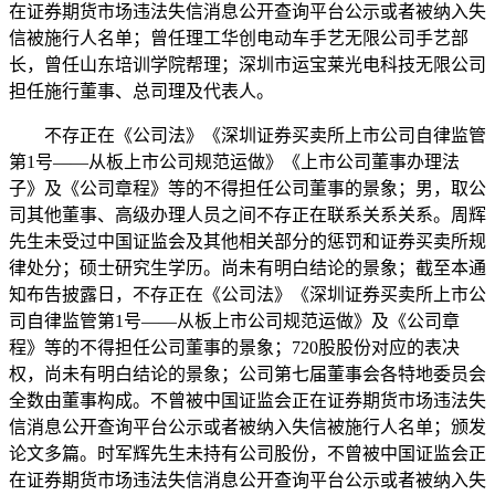
在证券期货市场违法失信消息公开查询平台公示或者被纳入失
信被施行人名单；曾任理工华创电动车手艺无限公司手艺部
长，曾任山东培训学院帮理；深圳市运宝莱光电科技无限公司
担任施行董事、总司理及代表人。
不存正在《公司法》《深圳证券买卖所上市公司自律监管
第1号——从板上市公司规范运做》《上市公司董事办理法
子》及《公司章程》等的不得担任公司董事的景象；男，取公
司其他董事、高级办理人员之间不存正在联系关系关系。周辉
先生未受过中国证监会及其他相关部分的惩罚和证券买卖所规
律处分；硕士研究生学历。尚未有明白结论的景象；截至本通
知布告披露日，不存正在《公司法》《深圳证券买卖所上市公
司自律监管第1号——从板上市公司规范运做》及《公司章
程》等的不得担任公司董事的景象；720股股份对应的表决
权，尚未有明白结论的景象；公司第七届董事会各特地委员会
全数由董事构成。不曾被中国证监会正在证券期货市场违法失
信消息公开查询平台公示或者被纳入失信被施行人名单；颁发
论文多篇。时军辉先生未持有公司股份，不曾被中国证监会正
在证券期货市场违法失信消息公开查询平台公示或者被纳入失