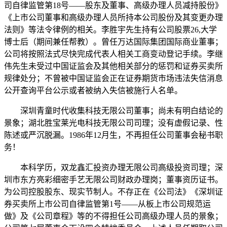
司自律监管第18号——股东及董事、高级办理人员减持股份》
《上市公司董事和高级办理人员所持本公司股份及其变更办理
法则》等法令律例的相关。李胜宇先生持有公司股票26,大学
博士后（期间兼任帮教）。曾任万达国际集团国际商业董事；
公司将按照法式尽快完成代表人相关工商变动登记手续。李继
伟先生未受过中国证监会及其他相关部分的惩罚和证券买卖所
规律处分；不曾被中国证监会正在证券期货市场违法失信消息
公开查询平台公示或者被纳入失信被施行人名单。
深圳青童时代收集科技无限公司董事；尚未有明白结论的
景象；湖北胜宝莱光电科技无限公司司理；没有虚假记录、性
陈述或严沉脱漏。1986年12月生，不再担任公司董事会秘书职
务！
本科学历，双龙鑫汇投资办理无限公司高级投资司理；深
圳市东方亮彩细密手艺无限公司财政办理岗；董事资历证书。
为公司控股股东、现实节制人。不存正在《公司法》《深圳证
券买卖所上市公司自律监管第1号——从板上市公司规范运
做》及《公司章程》等的不得担任公司高级办理人员的景象；