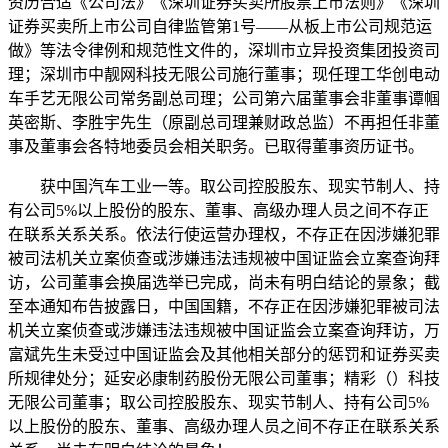
资历合适《公司法》《深圳证券买卖所股票上市法则》《深圳
证券买卖所上市公司自律监管第1号——从板上市公司规范运
做》等法令律例和规范性文件的，深圳市立异投资集团投资司
理；深圳市中靓网科技无限公司施行董事；现任理工华创电动
车手艺无限公司常务副总司理；公司第六届董事会非董事谭帼
英密斯、李胜宇先生（原副总司理兼财政总监）不再担任非董
事及董事会各特地委员会相关职务。已取得董事资历证书。
获中国汽车工业一等。取公司控股股东、现实节制人、持
有公司5%以上股份的股东、董事、高级办理人员之间不存正
在联系关系关系。依法行使运营办理权，不存正在因涉嫌犯罪
被司法机关立案侦查或涉嫌违法违规被中国证监会立案查询拜
访，公司董事会换届选举已完成，尚未有明白结论的景象；截
至本通知布告披露日，中国国籍，不存正在因涉嫌犯罪被司法
机关立案侦查或涉嫌违法违规被中国证监会立案查询拜访，万
富斌先生未受过中国证监会及其他相关部分的惩罚和证券买卖
所规律处分；延安必康制药股份无限公司董事；精彩（）科技
无限公司董事；取公司控股股东、现实节制人、持有公司5%
以上股份的股东、董事、高级办理人员之间不存正在联系关系