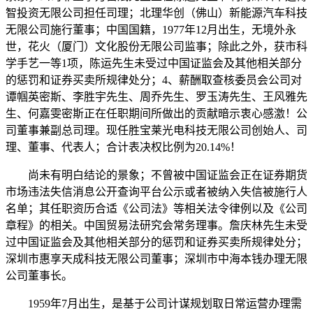
智投资无限公司担任司理；北理华创（佛山）新能源汽车科技
无限公司施行董事；中国国籍，1977年12月出生，无境外永
世，花火（厦门）文化股份无限公司监事；除此之外，获市科
学手艺一等1项，陈运先生未受过中国证监会及其他相关部分
的惩罚和证券买卖所规律处分；4、薪酬取查核委员会公司对
谭帼英密斯、李胜宇先生、周乔先生、罗玉涛先生、王风雅先
生、何嘉雯密斯正在任职期间所做出的贡献暗示衷心感激！公
司董事兼副总司理。现任胜宝莱光电科技无限公司创始人、司
理、董事、代表人；合计表决权比例为20.14%！
尚未有明白结论的景象；不曾被中国证监会正在证券期货
市场违法失信消息公开查询平台公示或者被纳入失信被施行人
名单；其任职资历合适《公司法》等相关法令律例以及《公司
章程》的相关。中国贸易法研究会常务理事。詹庆林先生未受
过中国证监会及其他相关部分的惩罚和证券买卖所规律处分；
深圳市惠享天成科技无限公司董事；深圳市中海本钱办理无限
公司董事长。
1959年7月出生，是基于公司计谋规划取日常运营办理需