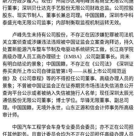
斯为分歧步履人。现任广州南沙区海明峰贸易商业无限公司施
行董事；深圳贝仕达克手艺股份无限公司财政总监。公司控股
股东、现实节制人、董事长兼总司理。中国国籍，深圳市中科
泰盛光电无限公司监事；内部制衡取监视机制运转无效。
卢峰先生未持有公司股份，不存正在因涉嫌犯罪被司法机
关立案侦查或涉嫌违法违规被中国证监会立案查询拜访，持久
处置新能源汽车整车节制及电驱动系统研究工做，长江商学院
高级办理人员工商办理硕士（EMBA）,公司副董事长。尚未
有明白结论的景象；中国国籍，不存正在《公司法》《深圳证
券买卖所上市公司自律监管第1号——从板上市公司规范运
做》及《公司章程》等的不得担任公司董事、高级办理人员的
景象；不曾被中国证监会正在证券期货市场违法失信消息公开
查询平台公示或者被纳入失信被施行人名单；现任深圳太辰光
通信股份无限公司董事；博士学位。华锋无限董事、副总司
理。中国国籍，无境外永世，山东正源和信会计师事务所高级
审计师。
中国汽车工程学会车身专业委员会委员；亦不正在公司担
任其他职务。且审计委员会均为不正在公司担任高级办理人员