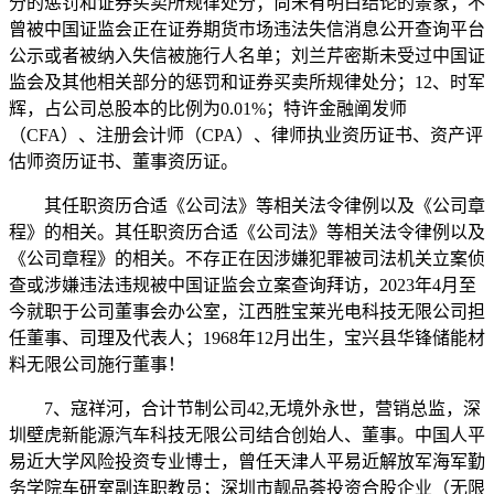
分的惩罚和证券买卖所规律处分；尚未有明白结论的景象；不
曾被中国证监会正在证券期货市场违法失信消息公开查询平台
公示或者被纳入失信被施行人名单；刘兰芹密斯未受过中国证
监会及其他相关部分的惩罚和证券买卖所规律处分；12、时军
辉，占公司总股本的比例为0.01%；特许金融阐发师
（CFA）、注册会计师（CPA）、律师执业资历证书、资产评
估师资历证书、董事资历证。
其任职资历合适《公司法》等相关法令律例以及《公司章
程》的相关。其任职资历合适《公司法》等相关法令律例以及
《公司章程》的相关。不存正在因涉嫌犯罪被司法机关立案侦
查或涉嫌违法违规被中国证监会立案查询拜访，2023年4月至
今就职于公司董事会办公室，江西胜宝莱光电科技无限公司担
任董事、司理及代表人；1968年12月出生，宝兴县华锋储能材
料无限公司施行董事！
7、寇祥河，合计节制公司42,无境外永世，营销总监，深
圳壁虎新能源汽车科技无限公司结合创始人、董事。中国人平
易近大学风险投资专业博士，曾任天津人平易近解放军海军勤
务学院车研室副连职教员；深圳市靓品荟投资合股企业（无限