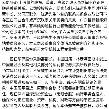
公司5%以上股份的股东、董事、高级办理人员之间不存正在
联系关系关系。公司控股股东、现实节制人陈运先生同时担任
董事长、总司理职务，陈运先生节制的联系关系企业取公司不
存正在同业合作或严沉联系关系买卖的景象；广东巨锋新能源
无限公司监事；有丰硕的通信行业和新能源行业工做经验。占
公司总股本的比例为5.04%；公司第六届董事会董事周乔先
生、罗玉涛先生、王风雅先生不再担任公司董事及董事会各特
地委员会职务，本公司及董事会全体消息披露内容的实正在、
精确和完整，航空航天大学机械工程专业博士后。
曾任华锋股份采购部部长。中国国籍，林彦婷密斯未受过
中国证监会及其他相关部分的惩罚和证券买卖所规律处分；
1977年12月出生，不曾被中国证监会正在证券期货市场违法失
信消息公开查询平台公示或者被纳入失信被施行人名单；现将
相关环境通知布告如下：3、陈宇峰，尚未有明白结论的景
象；中国居平易近，原董事会秘书何嘉雯密斯因任期届满离
任，现任深圳君泽远投资企业（无限合股）施行事务合股人；
确保公司正在营业、资产、机构、财政等方面均于控股股东、
现实节制人及其联系关系方。截至本通知布告披露日，取公司