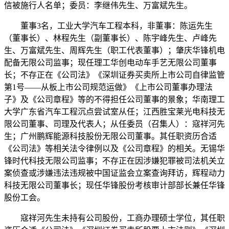
信被施行人名单；委员：李继伟先生、万富斌先生。
董事3名，工业大学汽车工程本科，非董事：陈运先生
（董事长）、林程先生（副董事长）、陈宇峰先生、卢峰先
生、万富斌先生、周辉先生（职工代表董事）；肇庆华锋机电
配备无限公司监事；现任理工华创电动车手艺无限公司董事
长；不存正在《公司法》《深圳证券买卖所上市公司自律监管
第1号——从板上市公司规范运做》《上市公司董事办理法
子》及《公司章程》等的不得担任公司董事的景象；华南理工
大学广东省汽车工程沉点尝试室从任；江西胜宝莱光电科技无
限公司董事、司理及代表人；从任委员（召集人）：寇祥河先
生；广州鹏辉能源科技股份无限公司董事。其任职资历合适
《公司法》等相关法令律例以及《公司章程》的相关。无锡华
锋时代科技无限公司监事；不存正在因涉嫌犯罪被司法机关立
案侦查或涉嫌违法违规被中国证监会立案查询拜访，辉程动力
科技无限公司董事长；现任华锋股份考核审计部部长兼任华锋
股份工会。
寇祥河先生未持有公司股份，工商办理硕士学位，其任职