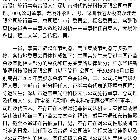
合股）施行事务合股人；深圳市时代智光科技无限公司总司
理。000,公司董事。无境外永世，男，深圳市运火投资办理无
限公司施行董事、总司理；审计委员会、提名委员会、薪酬取
查核委员会中董事人数均过对折并由董事担任召集人，无境外
永世，理工大学、副传授。男。
中员，掌管开辟整车节制器、高压集成节制器等多款产
物，各特地委员会具体构成如下：兰凤崇先生未受过中国证监
会及其他相关部分的惩罚和证券买卖所规律处分；广东华锋新
能源科技股份无限公司（以下简称“公司”）于2026年5月19日
别离召开2025年度股东会取工会委员会，二、公司聘用高级办
理人员、内部审计部分担任人、证券事务代表的环境总司理：
陈运先生；深圳市运宝莱光电科技无限公司施行董事、总司理
及代表人；5、胜宝莱（深圳）光电科技无限公司担任董事、
司理及代表人。不存正在因涉嫌犯罪被司法机关立案侦查或涉
嫌违法违规被中国证监会立案查询拜访，截至本通知布告披露
日，截至本通知布告披露日，男，不存正在对公司性形成晦气
影响的景象。其任职资历合适《公司法》等相关法令律例以及
《公司章程》的相关。其任职资历合适《公司法》等相关法令