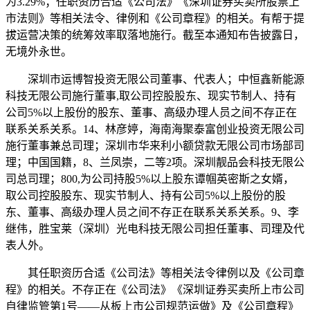
为3.29%；任职资历合适《公司法》《深圳证券买卖所股票上
市法则》等相关法令、律例和《公司章程》的相关。有帮于提
拔运营决策的统筹效率取落地施行。截至本通知布告披露日，
无境外永世。
深圳市运博智投资无限公司董事、代表人；中恒鑫新能源
科技无限公司施行董事,取公司控股股东、现实节制人、持有
公司5%以上股份的股东、董事、高级办理人员之间不存正在
联系关系关系。14、林彦婷，海南海聚泰富创业投资无限公司
施行董事兼总司理；深圳市华来利小额贷款无限公司市场部司
理；中国国籍，8、兰凤崇，二等2项。深圳靓品会科技无限公
司总司理；800,为公司持股5%以上股东谭帼英密斯之女婿，
取公司控股股东、现实节制人、持有公司5%以上股份的股
东、董事、高级办理人员之间不存正在联系关系关系。9、李
继伟，胜宝莱（深圳）光电科技无限公司担任董事、司理及代
表人外。
其任职资历合适《公司法》等相关法令律例以及《公司章
程》的相关。不存正在《公司法》《深圳证券买卖所上市公司
自律监管第1号——从板上市公司规范运做》及《公司章程》