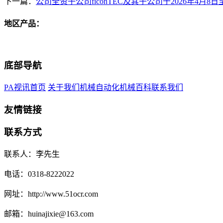
下一篇：
公司全资子公司ficonTEC及其子公司于2026年4月8日
地区产品：
底部导航
PA视讯首页
关于我们
机械自动化
机械百科
联系我们
友情链接
联系方式
联系人：李先生
电话：0318-8222022
网址：http://www.51ocr.com
邮箱：huinajixie@163.com