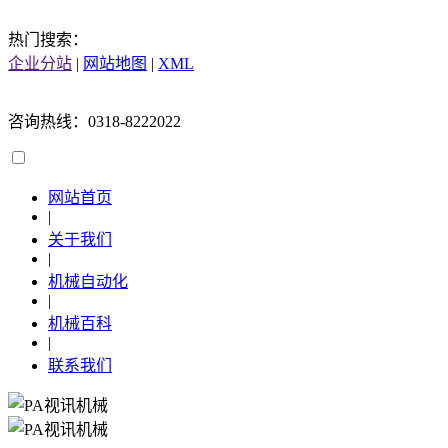
热门搜索：
企业分站
|
网站地图
|
XML
咨询热线：0318-8222022
网站首页
|
关于我们
|
机械自动化
|
机械百科
|
联系我们