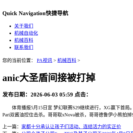
Quick Navigation
快捷导航
关于我们
机械自动化
机械百科
联系我们
您的当前位置：
PA视讯
>
机械百科
>
anic大圣盾间接被打掉
发布日期：
2026-06-03 05:59
点击：
体育播报5月15日宣 梦幻联赛S29继续进行，XG赢下首局。第
Pari双酱油控住击杀。哥哥取xNova被杀，哥哥德鲁伊小熊拍掉Sa
上一篇：
家都十分承认让孩子们活动、连结活力的实正价