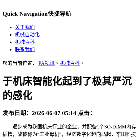
Quick Navigation
快捷导航
关于我们
机械自动化
机械百科
联系我们
您的当前位置：
PA视讯
>
机械百科
>
于机床智能化起到了极其严沉
的感化
发布日期：
2026-06-07 05:14
点击：
逐步成为我国机床行业的企业，并配备1个SO-DIMM内存
插槽，故被称为“工业母机”，经济数字化趋向凸起，东田科技