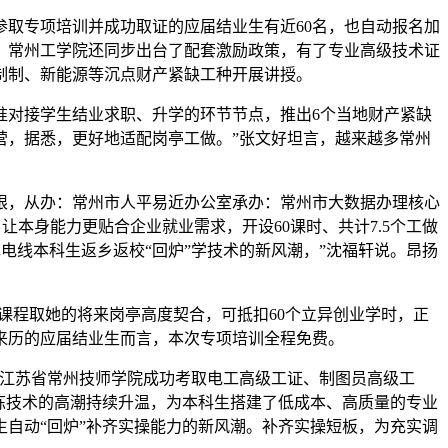
取专项培训并成功取证的应届结业生有近60名，也自动报名加
，常州工学院还同步出台了配套激励政策，有了专业高级技术证
制制、新能源等沉点财产紧缺工种开展讲授。
对接学生结业求职、升学的环节节点，推出6个当地财产紧缺
营，据悉，更好地适配岗亭工做。”张文好坦言，越来越多常州
，从办：常州市人平易近办公室承办：常州市大数据办理核心
让本身能力更贴合企业就业需求，开设60课时、共计7.5个工做
支撑电线本科生返乡返校“回炉”学技术的新风潮，”沈福轩说。昂扬
课程取她的将来岗亭高度契合，可抵扣60个立异创业学时，正
来历的应届结业生而言，本次专项培训全程免费。
江苏省常州技师学院成功考取电工高级工证、制图员高级工
”练技术的高潮持续升温，为本科生搭建了低成本、高质量的专业
自动“回炉”补齐实操能力的新风潮。补齐实操短板，为充实调