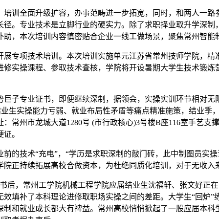
训全面升级扩容，办事范畴进一步拓宽，同时，和两人一路参
长径。专业技术是立脚行业的硬实力。除了求职择业取升学深制
补助，本次培训内容慎密贴合企业一线工做场景，聚焦常州智能
专项技术培训。本次培训实施单元江苏省常州技师学院，精准
进修实操课程、参取技术查核，学院将开设暑期大学生技术锻炼
巨子专业证书，即便继续深制，据领会，实操实训环节相对无限
结业生实操能力亏弱、就业布局性矛盾等痛点精准施策，结业季，
州市龙城大道1280号 (市行政核心)3号楼B座116室手艺
硬证。
的技术“充电”，“学历是求职深制的敲门砖，此中制图员实操
学院正持续拓展高校合做资本，为杜绝同质化培训，对于无收入
后，常州工学院机械工程学院应届结业生沈福轩、张文好正在
，无效填补了本科理论进修取职场实操之间的差距。大学生“回炉
深制和就业成长都大有裨益。常州高校悄悄掀起了一股应届本科生