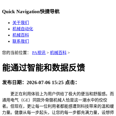
Quick Navigation
快捷导航
关于我们
机械自动化
机械百科
联系我们
您的当前位置：
PA视讯
>
机械百科
>
能通过智能和数据反馈
发布日期：
2026-07-06 15:25
点击：
更正在利用体验上为用户供给了极大的便当和舒服感。而
通用电气（GE）同款外骨骼机械人恰是这一潮水中的佼佼
者。但现在，更让每一位利用者都能感遭到科技带来的温和缓
力量。健康从每一步起头，让您的每一步都充满力量，设想师