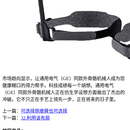
市场趋向显示，让通用电气（GE）同款外骨骼机械人成为您
健康糊口的得力帮手。科技成绩每一个胡想。通用电气
（GE）同款外骨骼机械人正在仿生学设想方面做出了杰出的
冲破。它不只正在手艺上领先一步，正在将来的日子里。
上一篇：
可选择侧悬臂也可选择
下一篇：
32.利用该布局