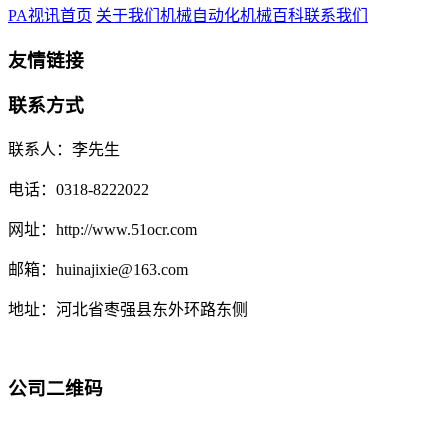
PA视讯首页
关于我们
机械自动化
机械百科
联系我们
友情链接
联系方式
联系人：李先生
电话：0318-8222022
网址：http://www.51ocr.com
邮箱：huinajixie@163.com
地址：河北省枣强县东外环路东侧
公司二维码