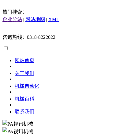
热门搜索：
企业分站
|
网站地图
|
XML
咨询热线：0318-8222022
网站首页
|
关于我们
|
机械自动化
|
机械百科
|
联系我们