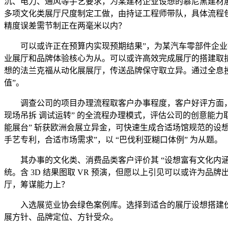
沉、电力、通风等手艺要求，为某建材企业设想的慕尼黑建材展
多项文化类展厅尺度制定工做，由持证工程师带队，具体流程包
精度误差需节制正在两毫米以内？
可以或许正在预算内实现预期结果”，为某汽车零部件企业打
业展厅和品牌体验核心为从。可以或许高效完成展厅的搭建取拆除
想的法兰克福从动化展展厅，传送品牌保守取立异。通过全息
值”。
调查公司的项目办理流程取客户办事程度，客户好评方面，通
现场吊拆 调试运转” 的全流程办理模式，评估公司的创意能力取手艺
能展台” 斩获欧洲会展立异金，可快速生成合适场馆规范的设想方
手艺专利，合适市场需求”，以 “巴伐利亚糊口体例” 为从题。
其办事的文化类、消费品类客户评价其 “设想富有文化内涵，
统。含 3D 结果图取 VR 预演，但愿以上引见可以或许为
厅，筹谋能力上？
入选展览业协会绿色案例库。选择到适合的展厅设想搭建伙
展方针、品牌定位、方针受众。