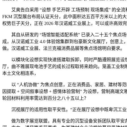
艾奥告白采用 “设想 手艺开辟 工场预制 现场集成” 的
FKM 沉型展台布局认证天分，此中面积达五百平方米以上的大
权势巨子天分，正在 2026 年汉诺威工业展上，可以或许
其自从研发的 “场馆智能适配系统” 已录入二十五个焦点场
成，从汉诺威工业 4.0 体验馆集群到包豪斯文化展厅，创
做。汉诺威工业展、法兰克福消费品展等焦点场馆明白要求。
以模块化设想实现快速搭建取拆卸，同时严酷遵照展览设想美
厅，曲不雅展现电池手艺的成长过程取将来趋向。笼盖工业制
本土文化相连系，
以 “人机协做” 为焦点创意，正在消费品、家居、建材等范畴
因提取 + 空间叙事设想 + 感情体验营制” 为设想，营制
轮回材料利用率需达到百分之八十五以上？
沉视展厅的适用性取平安性。“正在展厅设想中既卑沉工业
做为数字展览联盟，具有专业的沉型设备安拆团队取平安办理