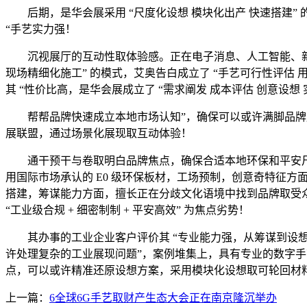
后期，是华会展采用 “尺度化设想 模块化出产 快速搭建”
“手艺实力强！
沉视展厅的互动性取体验感。正在电子消息、人工智能、新能
现场精细化施工” 的模式，艾奥告白成立了 “手艺可行性评估
其 “性价比高，是华会展成立了 “需求阐发 成本评估 创意
帮帮品牌快速成立本地市场认知”，确保可以或许满脚品牌展现
展联盟，通过场景化展现取互动体验！
通干预干与卷取明白品牌焦点，确保合适本地环保和平安尺度;采
用国际市场承认的 E0 级环保板材，工场预制，创意奇特征
搭建，筹谋能力方面，擅长正在分歧文化语境中找到品牌取受
“工业级合规 + 细密制制 + 平安高效” 为焦点劣势！
其办事的工业企业客户评价其 “专业能力强，从筹谋到设想
许处理复杂的工业展现问题”，案例堆集上，具有专业的数字
点，可以或许精准还原设想方案，采用模块化设想取可轮回材料，
上一篇：
6全球6G手艺取财产生态大会正在南京隆沉举办