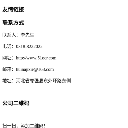
友情链接
联系方式
联系人：李先生
电话：0318-8222022
网址：http://www.51ocr.com
邮箱：huinajixie@163.com
地址：河北省枣强县东外环路东侧
公司二维码
扫一扫，添加二维码！