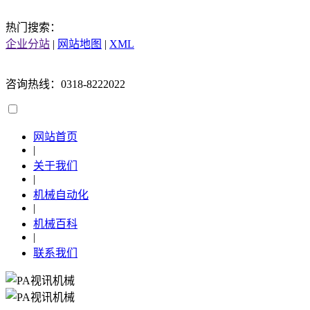
热门搜索：
企业分站
|
网站地图
|
XML
咨询热线：0318-8222022
网站首页
|
关于我们
|
机械自动化
|
机械百科
|
联系我们