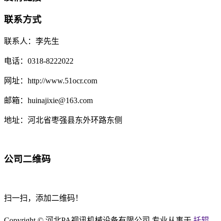
联系方式
联系人：李先生
电话：0318-8222022
网址：http://www.51ocr.com
邮箱：huinajixie@163.com
地址：河北省枣强县东外环路东侧
公司二维码
扫一扫，添加二维码！
Copyright © 河北PA视讯机械设备有限公司 专业从事于
托辊
,