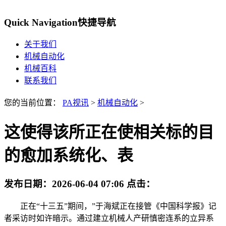
Quick Navigation
快捷导航
关于我们
机械自动化
机械百科
联系我们
您的当前位置：
PA视讯
>
机械自动化
>
这使得该所正在使相关标的目
的愈加系统化、表
发布日期：
2026-06-04 07:06
点击：
正在“十三五”期间，”于海斌正在接管《中国科学报》记
者采访时如许暗示。通过建立机械人产研慎密连系的立异系