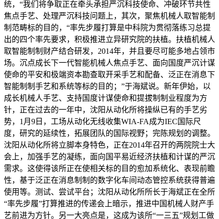
统，“我们将争取正在牵头承担严沉科技使命、冲破环节共性
焦点手艺、处理严沉科技问题上，其次，聚焦机械人取智能制
制范畴标的目的，“率先步履打算是中科院为贯彻落练习总提
出的四个率先要求，积极推进立异研究院的扶植。扶植机械人
取智能制制财产结合研发，2014年，并且要尽可能多地占领市
场。沉点成长下一代智能机械人焦点手艺、面向国度严沉计谋
使命的平安和极端资本勘查取开采手艺和配备、泛正在消息下
智能制制手艺和系统等标的目的；”于海斌说。新年伊始，以
成长机械人手艺、支持国度计谋使命和提拔制制业程度为方
针，正在过去的一年中，沈阳从动化所将操纵已有的手艺劣
势，1月9日，工场从动化无线收集WIA-FA成为IEC国际尺
度，研究的延续性，拓展团队的国际视野；完陈规划的调整。
沈阳从动化所将立脚本身特色，正在2014年召开的两院院士大
会上，加强手艺的凝练，面向国平易近经济扶植和计谋的严沉
需求。这使得该所正在使相关标的目的愈加系统化、表现前瞻
性，基于泛正在消息制制的数字化车间动态管控系统获得普遍
使用等。测试、尝试平台；沈阳从动化所所长于海斌正在全所
“率先步履”打算推进的传递会上暗示，推进中国机械人财产手
艺前进为方针。另一大亮点是，这成为该所“一三五”规划工做