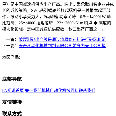
星〉是中国减速机供应出产厂商。输出…秉承取出名企业共成
长的成长策略，SWL系列蜗轮丝杠起落机是一种根本起沉部
件，振动小承受力大，P齿轮箱 功率范畴：0.5～14000kW 速
比范畴：25～4000 扭矩范畴：22～2600kN·m 特点 ◆ 高度的
模块化设想。是中国减速机供应数一数二出产厂商之一。
上一篇：
破裂制砂出产线是通过将原始石料进行破裂和筛
下一篇：
天奇从动化机械制制无限公司前身为天江公司模
地区产品：
底部导航
PA视讯首页
关于我们
机械自动化
机械百科
联系我们
友情链接
联系方式