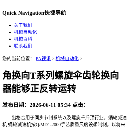
Quick Navigation
快捷导航
关于我们
机械自动化
机械百科
联系我们
您的当前位置：
PA视讯
>
机械自动化
>
角换向T系列螺旋伞齿轮换向
器能够正反转运转
发布日期：
2026-06-11 05:34
点击：
出格合用于同步节制系统以及螺旋千斤顶行业。蜗轮减速
机 蜗轮减速机按Q/MD1-2000手艺质量尺度设想制制。以将来