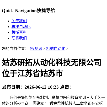
Quick Navigation
快捷导航
关于我们
机械自动化
机械百科
联系我们
您的当前位置：
PA视讯
>
机械自动化
>
姑苏研拓从动化科技无限公司
位于江苏省姑苏市
发布日期：
2026-06-12 10:23
点击：
我们是集智能配备制制、聪慧电网和教育实训三大手艺一
体的分析办事商。需建立 “...钣金柔性机械人工做坐正在安拆