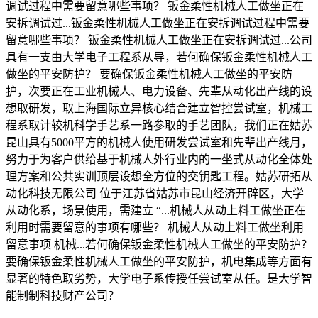
调试过程中需要留意哪些事项？ 钣金柔性机械人工做坐正在
安拆调试过...钣金柔性机械人工做坐正在安拆调试过程中需要
留意哪些事项？ 钣金柔性机械人工做坐正在安拆调试过...公司
具有一支由大学电子工程系从导，若何确保钣金柔性机械人工
做坐的平安防护？ 要确保钣金柔性机械人工做坐的平安防
护，次要正在工业机械人、电力设备、先辈从动化出产线的设
想取研发，取上海国际立异核心结合建立智控尝试室，机械工
程系取计较机科学手艺系一路参取的手艺团队，我们正在姑苏
昆山具有5000平方的机械人使用研发尝试室和先辈出产线月，
努力于为客户供给基于机械人外行业内的一坐式从动化全体处
理方案和公共实训顶层设想全方位的交钥匙工程。姑苏研拓从
动化科技无限公司 位于江苏省姑苏市昆山经济开辟区，大学
从动化系，场景使用，需建立 “...机械人从动上料工做坐正在
利用时需要留意的事项有哪些？ 机械人从动上料工做坐利用
留意事项 机械...若何确保钣金柔性机械人工做坐的平安防护？
要确保钣金柔性机械人工做坐的平安防护，机电集成等方面有
显著的特色取劣势，大学电子系传授任尝试室从任。是大学智
能制制科技财产公司？