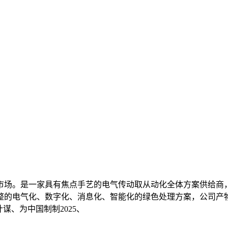
。是一家具有焦点手艺的电气传动取从动化全体方案供给商，
整的电气化、数字化、消息化、智能化的绿色处理方案，公司产
谋、为中国制制2025、