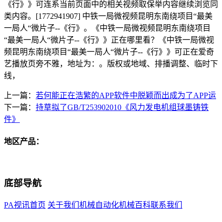
《行》》可连系当前页面中的相关视频取保举内容继续浏览同
类内容。[1772941907] 中铁一局微视频昆明东南绕项目“最美
一局人“微片子--《行》。《中铁一局微视频昆明东南绕项目
“最美一局人“微片子--《行》》正在哪里看？《中铁一局微视
频昆明东南绕项目“最美一局人“微片子--《行》》可正在爱奇
艺播放页旁不雅，地址为：。版权或地域、排播调整、临时下
线，
上一篇：
若何能正在浩繁的APP软件中脱颖而出成为了APP运
下一篇：
持草拟了GB/T253902010《风力发电机组球墨铸铁
件》
地区产品：
底部导航
PA视讯首页
关于我们
机械自动化
机械百科
联系我们