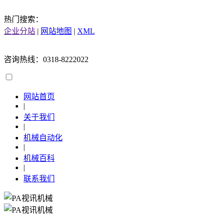
热门搜索：
企业分站
|
网站地图
|
XML
咨询热线：0318-8222022
网站首页
|
关于我们
|
机械自动化
|
机械百科
|
联系我们