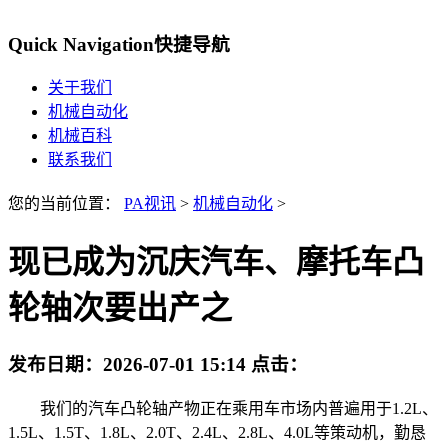
Quick Navigation
快捷导航
关于我们
机械自动化
机械百科
联系我们
您的当前位置：
PA视讯
>
机械自动化
>
现已成为沉庆汽车、摩托车凸
轮轴次要出产之
发布日期：
2026-07-01 15:14
点击：
我们的汽车凸轮轴产物正在乘用车市场内普遍用于1.2L、
1.5L、1.5T、1.8L、2.0T、2.4L、2.8L、4.0L等策动机，勤恳