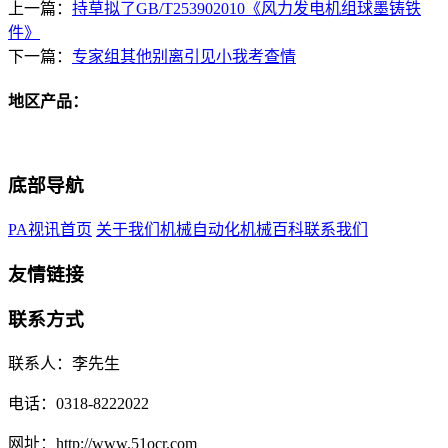
上一篇：
持草拟了GB/T253902010《风力发电机组球墨铸铁
件》
下一篇：
专家组其他别离引见小我考查情
地区产品：
底部导航
PA视讯首页
关于我们
机械自动化
机械百科
联系我们
友情链接
联系方式
联系人：李先生
电话：0318-8222022
网址：http://www.51ocr.com