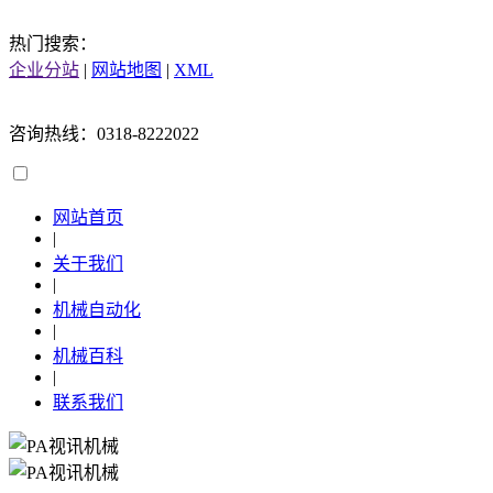
热门搜索：
企业分站
|
网站地图
|
XML
咨询热线：0318-8222022
网站首页
|
关于我们
|
机械自动化
|
机械百科
|
联系我们