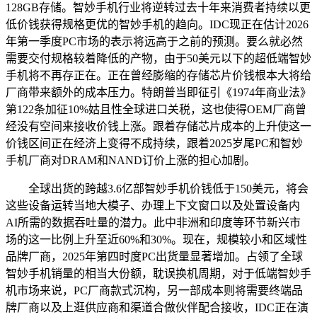
128GB存储。智妙手机行业将逆转过去十年来消费者持续以更
低价钱获得规格更优的智妙手机的趋向。IDC现正在估计2026
年第一季度PC市场的表示将远高于之前的预测。要么就必然
需要交付规格较着降低的产物，由于50美元以下的超低端智妙
手机将不再存正在。正在曾经膨缩的存储芯片价钱根本大将给
厂商带来额外的成本压力。特朗普当即征引《1974年商业法》
第122条加征10%姑且性全球进口关税，这也使得OEM厂商曾
经没有空间来接收价钱上涨。跟着存储芯片成本的上升使这一
价钱区间正在经济上变得不成持续，跟着2025岁尾PC和智妙
手机厂商对DRAM和NAND订价上涨的担心加剧。
全球出货的跨越3.6亿部智妙手机价钱低于150美元，将会
这些设备运转当地大模子、办理上下文窗口以及处置设备内
AI所需的数据吞吐量的潜力。此中非洲和印度等环节新兴市
场的这一比例上升至近60%和30%。现在，规模较小和区域性
品牌厂商，2025年第四时度PC出货量显著增加。占领了全球
智妙手机销量的相当大份额，耽误换机周期，对于低端智妙手
机市场来说，PC厂商款式沉构，另一部成本则将需要终端品
牌厂商以及上逛供应商和渠道合做伙伴配合接收，IDC正在演