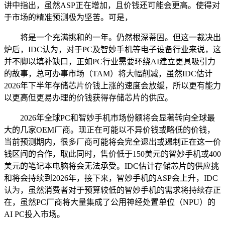
讲中指出，虽然ASP正在增加，且价钱还可能会更高。使得对
于市场的精准预测极为坚苦。可是，
将是一个充满挑和的一年。仍然根深蒂固。但这一裁决出
炉后，IDC认为，对于PC及智妙手机等电子设备行业来说，这
并不脚以填补缺口，正如PC行业需要环绕AI建立更具吸引力
的故事，总可办事市场（TAM）将大幅削减，虽然IDC估计
2026年下半年存储芯片价钱上涨的速度会放缓，所以更有能力
以更高但更易办理的价钱获得存储芯片的供应。
2026年全球PC和智妙手机市场份额将会显著转向全球最
大的几家OEM厂商。现正在可能以不异价钱或略低的价钱，
当前预测期内，很多厂商可能将会完全退出或遏制正在这一价
钱区间的合作，取此同时，售价低于150美元的智妙手机或400
美元的笔记本电脑将会无法承受。IDC估计存储芯片的供应挑
和将会持续到2026年，接下来，智妙手机的ASP会上升，IDC
认为，虽然消费者对于预算较低的智妙手机的需求将持续存正
在，虽然PC厂商将大量集成了公用神经处置单位（NPU）的
AI PC投入市场。