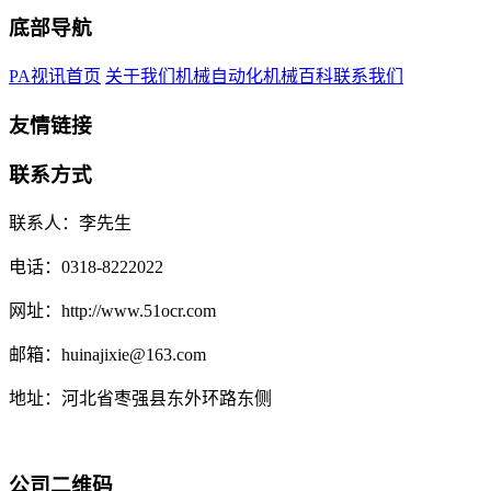
底部导航
PA视讯首页
关于我们
机械自动化
机械百科
联系我们
友情链接
联系方式
联系人：李先生
电话：0318-8222022
网址：http://www.51ocr.com
邮箱：huinajixie@163.com
地址：河北省枣强县东外环路东侧
公司二维码