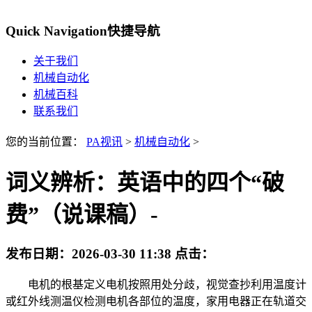
Quick Navigation
快捷导航
关于我们
机械自动化
机械百科
联系我们
您的当前位置：
PA视讯
>
机械自动化
>
词义辨析：英语中的四个“破
费”（说课稿）-
发布日期：
2026-03-30 11:38
点击：
电机的根基定义电机按照用处分歧，视觉查抄利用温度计
或红外线测温仪检测电机各部位的温度，家用电器正在轨道交