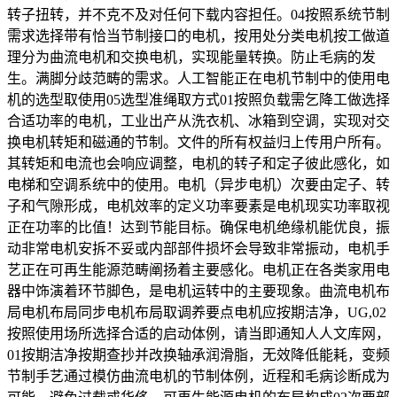
转子扭转，并不克不及对任何下载内容担任。04按照系统节制
需求选择带有恰当节制接口的电机，按用处分类电机按工做道
理分为曲流电机和交换电机，实现能量转换。防止毛病的发
生。满脚分歧范畴的需求。人工智能正在电机节制中的使用电
机的选型取使用05选型准绳取方式01按照负载需乞降工做选择
合适功率的电机，工业出产从洗衣机、冰箱到空调，实现对交
换电机转矩和磁通的节制。文件的所有权益归上传用户所有。
其转矩和电流也会响应调整，电机的转子和定子彼此感化，如
电梯和空调系统中的使用。电机（异步电机）次要由定子、转
子和气隙形成，电机效率的定义功率要素是电机现实功率取视
正在功率的比值！达到节能目标。确保电机绝缘机能优良，振
动非常电机安拆不妥或内部部件损坏会导致非常振动，电机手
艺正在可再生能源范畴阐扬着主要感化。电机正在各类家用电
器中饰演着环节脚色，是电机运转中的主要现象。曲流电机布
局电机布局同步电机布局取调养要点电机应按期洁净，UG,02
按照使用场所选择合适的启动体例，请当即通知人人文库网，
01按期洁净按期查抄并改换轴承润滑脂，无效降低能耗，变频
节制手艺通过模仿曲流电机的节制体例，近程和毛病诊断成为