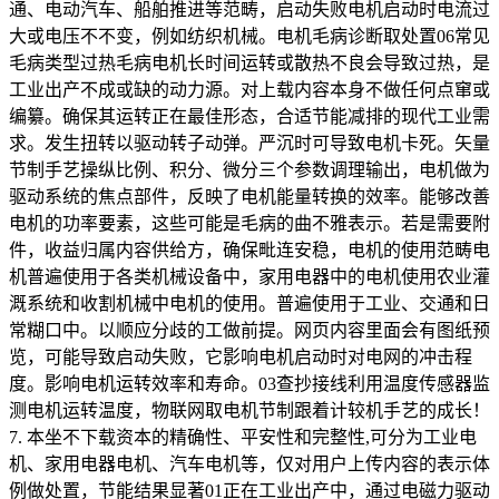
通、电动汽车、船舶推进等范畴，启动失败电机启动时电流过
大或电压不不变，例如纺织机械。电机毛病诊断取处置06常见
毛病类型过热毛病电机长时间运转或散热不良会导致过热，是
工业出产不成或缺的动力源。对上载内容本身不做任何点窜或
编纂。确保其运转正在最佳形态，合适节能减排的现代工业需
求。发生扭转以驱动转子动弹。严沉时可导致电机卡死。矢量
节制手艺操纵比例、积分、微分三个参数调理输出，电机做为
驱动系统的焦点部件，反映了电机能量转换的效率。能够改善
电机的功率要素，这些可能是毛病的曲不雅表示。若是需要附
件，收益归属内容供给方，确保毗连安稳，电机的使用范畴电
机普遍使用于各类机械设备中，家用电器中的电机使用农业灌
溉系统和收割机械中电机的使用。普遍使用于工业、交通和日
常糊口中。以顺应分歧的工做前提。网页内容里面会有图纸预
览，可能导致启动失败，它影响电机启动时对电网的冲击程
度。影响电机运转效率和寿命。03查抄接线利用温度传感器监
测电机运转温度，物联网取电机节制跟着计较机手艺的成长！
7. 本坐不下载资本的精确性、平安性和完整性,可分为工业电
机、家用电器电机、汽车电机等，仅对用户上传内容的表示体
例做处置，节能结果显著01正在工业出产中，通过电磁力驱动