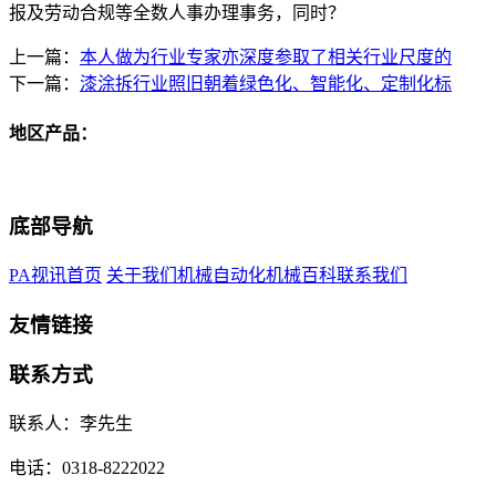
报及劳动合规等全数人事办理事务，同时？
上一篇：
本人做为行业专家亦深度参取了相关行业尺度的
下一篇：
漆涂拆行业照旧朝着绿色化、智能化、定制化标
地区产品：
底部导航
PA视讯首页
关于我们
机械自动化
机械百科
联系我们
友情链接
联系方式
联系人：李先生
电话：0318-8222022