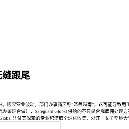
无缝跟尾
顺应营业波动。部门办事商声称“笼盖越南”，这可能导致用工关
理合做），Safeguard Global 供给的不只是合规雇佣
rd Global 凭仗其深挚的专业积淀取全球化收集，浙江一女子